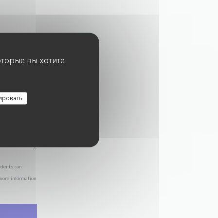
оторые вы хотите
ировать
idents can
 more information