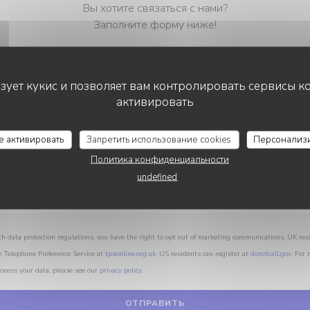
Вы хотите связаться с нами?
Заполните форму ниже!
ьзует кукис и позволяет вам контролировать сервисы к
активировать
STEAKHOUSE DISTRICT
се активировать
Запретить использование cookies
Персонализ
Политика конфиденциальности
undefined
th data protection regulations, you have the right to opt out of marketing communications. UK res
e Telephone Preference Service at
tpsonline.org.uk
. US residents can register at
donotcall.gov
. For
ocess your data, please see our
privacy policy
.