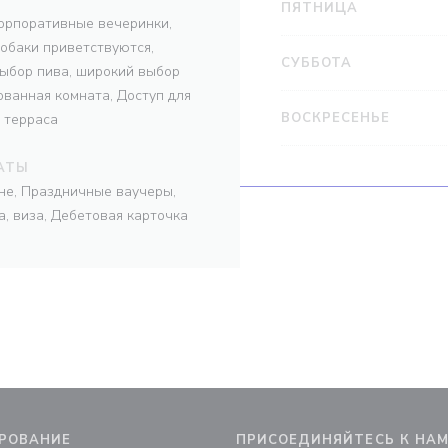
ПЯТНИЦА
орпоративные вечеринки,
обаки приветствуются,
СУББОТА
ыбор пива, широкий выбор
ованная комната, Доступ для
ВОСКРЕСЕНЬЕ
 терраса
АТЫ
ане, Праздничные ваучеры,
а, виза, Дебетовая карточка
РОВАНИЕ
ПРИСОЕДИНЯЙТЕСЬ К НА