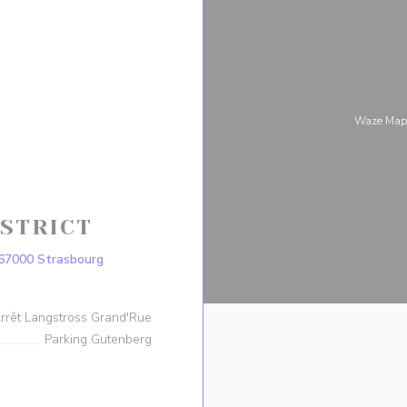
Waze Map
STRICT
((открывается в новом окне))
 67000 Strasbourg
rrêt Langstross Grand'Rue
Parking Gutenberg