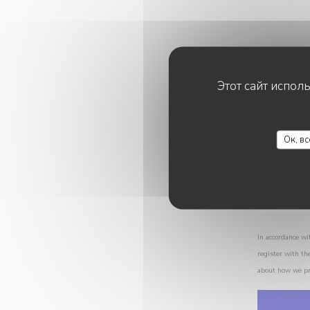
Этот сайт испол
Ок, в
In accordance wi
register with th
about how we pr