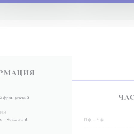
РМАЦИЯ
ЧА
й французский
НИЯ
ie - Restaurant
П�
-
Ч�