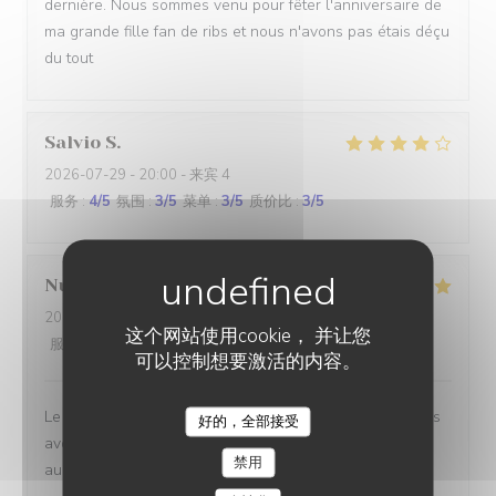
dernière. Nous sommes venu pour fêter l'anniversaire de
ma grande fille fan de ribs et nous n'avons pas étais déçu
du tout
Salvio
S
2026-07-29
- 20:00 - 来宾 4
服务
:
4
/5
氛围
:
3
/5
菜单
:
3
/5
质价比
:
3
/5
Nutz
K
2026-07-31
- 12:45 - 来宾 2
这个网站使用cookie， 并让您
服务
:
5
/5
氛围
:
4
/5
菜单
:
4
/5
质价比
:
4
/5
可以控制想要激活的内容。
Le personnel est très sympathique et communicatif, nous
好的，全部接受
STEAKHOUSE DISTRICT
avons rapidement été servis et les plats sont toujours
禁用
aussi bons. On ne se lassera jamais de ces frites !