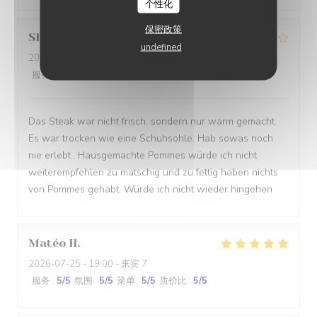
个性化
保密政策
Shadi
R
undefined
2026-07-27
- 18:30 - 来宾 2
服务
:
4
/5
氛围
:
4
/5
菜单
:
1
/5
质价比
:
1
/5
Das Steak war nicht frisch, sondern nur warm gemacht.
Es war trocken wie eine Schuhsohle. Hab sowas noch
nie erlebt.. Hausgemachte Pommes würde ich nicht
weiterempfehlen zu matschig und zu fettig haben nichts
von Pommes gehabt. Würde ich nicht wieder hingehen
Matéo
H
2026-07-25
- 19:00 - 来宾 7
服务
:
5
/5
氛围
:
5
/5
菜单
:
5
/5
质价比
:
5
/5