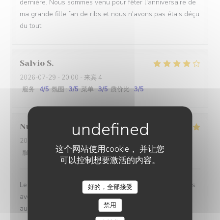
dernière. Nous sommes venu pour fêter l'anniversaire de
ma grande fille fan de ribs et nous n'avons pas étais déçu
du tout
Salvio
S
2026-07-29
- 20:00 - 来宾 4
服务
:
4
/5
氛围
:
3
/5
菜单
:
3
/5
质价比
:
3
/5
Nutz
K
2026-07-31
- 12:45 - 来宾 2
这个网站使用cookie， 并让您
服务
:
5
/5
氛围
:
4
/5
菜单
:
4
/5
质价比
:
4
/5
可以控制想要激活的内容。
Le personnel est très sympathique et communicatif, nous
好的，全部接受
STEAKHOUSE DISTRICT
avons rapidement été servis et les plats sont toujours
禁用
aussi bons. On ne se lassera jamais de ces frites !