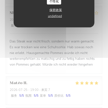
个性化
保密政策
Shadi
R
undefined
2026-07-27
- 18:30 - 来宾 2
服务
:
4
/5
氛围
:
4
/5
菜单
:
1
/5
质价比
:
1
/5
Das Steak war nicht frisch, sondern nur warm gemacht.
Es war trocken wie eine Schuhsohle. Hab sowas noch
nie erlebt.. Hausgemachte Pommes würde ich nicht
weiterempfehlen zu matschig und zu fettig haben nichts
von Pommes gehabt. Würde ich nicht wieder hingehen
Matéo
H
2026-07-25
- 19:00 - 来宾 7
服务
:
5
/5
氛围
:
5
/5
菜单
:
5
/5
质价比
:
5
/5