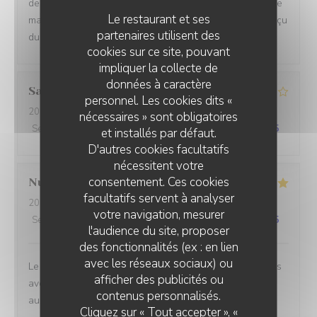
dernière. Nous sommes venu pour fêter l'anniversaire de
Le restaurant et ses
ma grande fille fan de ribs et nous n'avons pas étais déçu
partenaires utilisent des
du tout
cookies sur ce site, pouvant
impliquer la collecte de
données à caractère
Salvio
S
personnel. Les cookies dits «
2026-07-29
- 20:00 - Couverts 4
nécessaires » sont obligatoires
Service
:
4
/5
Ambiance
:
3
/5
Cuisine
:
3
/5
Qualité / Prix
:
3
/5
et installés par défaut.
D'autres cookies facultatifs
nécessitent votre
consentement. Ces cookies
Nutz
K
facultatifs servent à analyser
2026-07-31
- 12:45 - Couverts 2
votre navigation, mesurer
Service
:
5
/5
Ambiance
:
4
/5
Cuisine
:
4
/5
Qualité / Prix
:
4
/5
l'audience du site, proposer
des fonctionnalités (ex : en lien
avec les réseaux sociaux) ou
Le personnel est très sympathique et communicatif, nous
afficher des publicités ou
avons rapidement été servis et les plats sont toujours
STEAKHOUSE DISTRICT
contenus personnalisés.
aussi bons. On ne se lassera jamais de ces frites !
Cliquez sur « Tout accepter », «