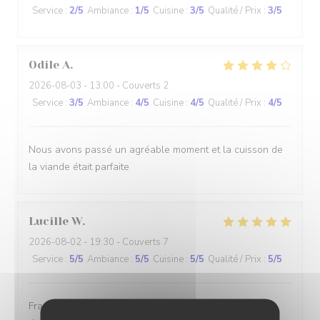
Service
:
2
/5
Ambiance
:
1
/5
Cuisine
:
3
/5
Qualité / Prix
:
3
/5
Odile
A
2026-08-03
- 13:00 - Couverts 2
Service
:
3
/5
Ambiance
:
4
/5
Cuisine
:
4
/5
Qualité / Prix
:
4
/5
Nous avons passé un agréable moment et la cuisson de
la viande était parfaite
Lucille
W
2026-08-02
- 19:30 - Couverts 7
Service
:
5
/5
Ambiance
:
5
/5
Cuisine
:
5
/5
Qualité / Prix
:
5
/5
Franchement première visite et cela ne sera pas la