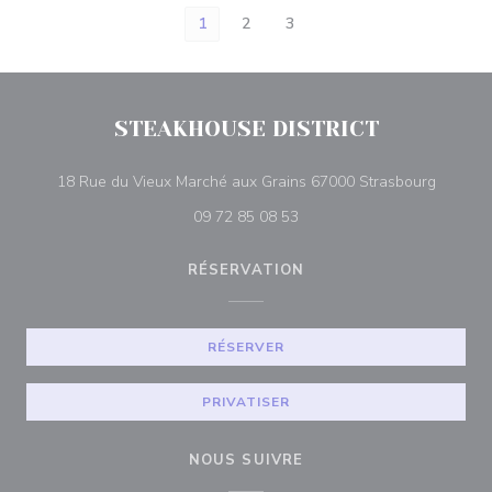
1
2
3
STEAKHOUSE DISTRICT
((ouvre 
18 Rue du Vieux Marché aux Grains 67000 Strasbourg
09 72 85 08 53
RÉSERVATION
RÉSERVER
PRIVATISER
NOUS SUIVRE