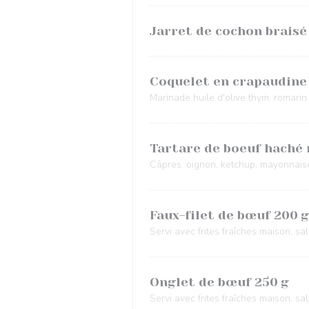
Jarret de cochon braisé 
Coquelet en crapaudine
Marinade huile d'olive thym, romari
Tartare de boeuf haché
Câpres, oignon, ketchup, mayonnaise
Faux-filet de bœuf 200 g
Servi avec frites fraîches maison, sa
Onglet de bœuf 250 g
Servi avec frites fraîches maison, sa