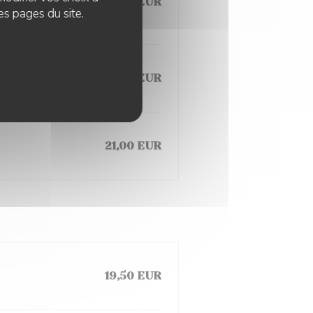
e végétale, salade,
19,50 EUR
es pages du site.
19,50 EUR
ail
21,00 EUR
é
19,50 EUR