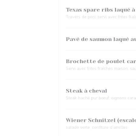
Texas spare ribs laqué à
Travers de porc servi avec frites fr
Pavé de saumon laqué au
Brochette de poulet ca
Servi avec frites fraîches maison, s
Steak à cheval
Steak haché pur bœuf, oignons cara
Wiener Schnitzel (escal
salade verte, confiture d’airelles