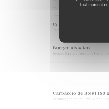
Pain brioché végétal, steak haché vé
tout moment en c
cornichon, oignon rouge et sauce bu
Crispy chicken burger
Pain brioché, crispy chicken tender,
Burger alsacien
Bretzel Bun avec un steak haché cuit
Carpaccio de Bœuf 180 
accompagné de roquette, Grana Pad