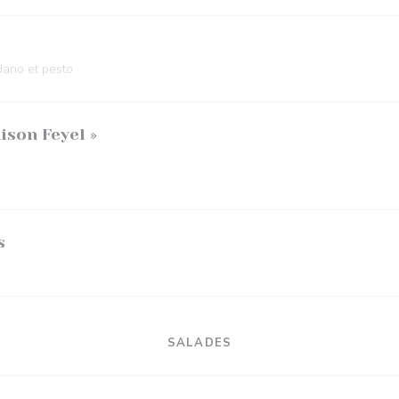
ano et pesto
ison Feyel »
s
SALADES