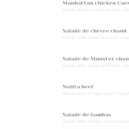
Manhattan chicken Caes
Salade, poulet croustillant, œuf, c
Salade de chèvre chaud
Salade verte, toasts de chèvre chaud
Salade de Munster cha
Salade verte, toasts de Munster chau
Nolita beef
Salade verte, tomates cerises, faux f
Salade de Gambas
Salade verte, Gambas, avocat, pampl