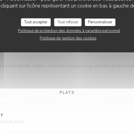
gétal (blé et soja) cuisson à point, cheddar végétal, tomate, mayonnais
liquant sur l'icône représentant un cookie en bas à gauche d
rger végétal
Tout accepter
Tout refuser
Personnaliser
Politique de protection des données à caractère personnel
 cheddar, tomate, salade, cornichon, oignon rouge et sauce Burger cockt
Politique de gestion des cookies
 à point, tomate, salade, cornichon, oignon rouge, munster et lard fum
PLATS
gr
ano et pesto