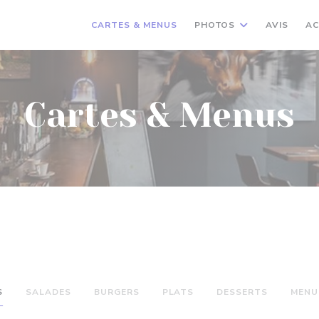
CARTES & MENUS
PHOTOS
AVIS
AC
Cartes & Menus
S
SALADES
BURGERS
PLATS
DESSERTS
MENU