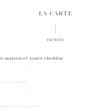
LA CARTE
ENTRÉES
le maison et sauce cheddar
vec sauce Cheddar
t copeaux de grana padano