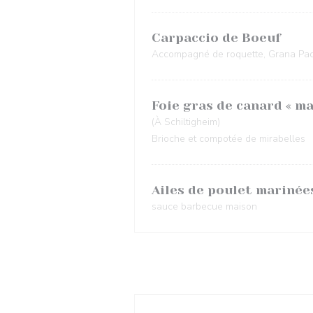
Carpaccio de Boeuf
Accompagné de roquette, Grana Pad
Foie gras de canard « ma
(À Schiltigheim)
Brioche et compotée de mirabelles
Ailes de poulet marinée
sauce barbecue maison