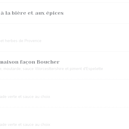
à la bière et aux épices
n et herbes de Provence
 maison façon Boucher
, moutarde, sauce Worcesttershire et piment d'Espelette
lade verte et sauce au choix
lade verte et sauce au choix