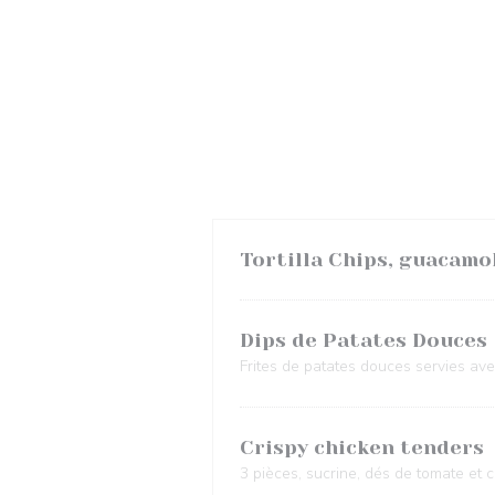
Tortilla Chips, guacamo
Dips de Patates Douces
Frites de patates douces servies a
Crispy chicken tenders
3 pièces, sucrine, dés de tomate e