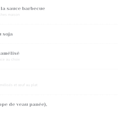
 la sauce barbecue
aîches maison
 soja
ramélisé
auce au choix
mélisés et œuf au plat
ope de veau panée),