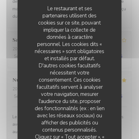
dernière. Nous sommes venu pour fêter l'anniversaire de
Le restaurant et ses
ma grande fille fan de ribs et nous n'avons pas étais déçu
partenaires utilisent des
du tout
cookies sur ce site, pouvant
impliquer la collecte de
données à caractère
Salvio
S
personnel. Les cookies dits «
2026-07-29
- 20:00 - Couverts 4
nécessaires » sont obligatoires
Service
:
4
/5
Ambiance
:
3
/5
Cuisine
:
3
/5
Qualité / Prix
:
3
/5
et installés par défaut.
D'autres cookies facultatifs
nécessitent votre
consentement. Ces cookies
Nutz
K
facultatifs servent à analyser
2026-07-31
- 12:45 - Couverts 2
votre navigation, mesurer
Service
:
5
/5
Ambiance
:
4
/5
Cuisine
:
4
/5
Qualité / Prix
:
4
/5
l'audience du site, proposer
des fonctionnalités (ex : en lien
avec les réseaux sociaux) ou
Le personnel est très sympathique et communicatif, nous
afficher des publicités ou
avons rapidement été servis et les plats sont toujours
STEAKHOUSE DISTRICT
contenus personnalisés.
aussi bons. On ne se lassera jamais de ces frites !
Cliquez sur « Tout accepter », «