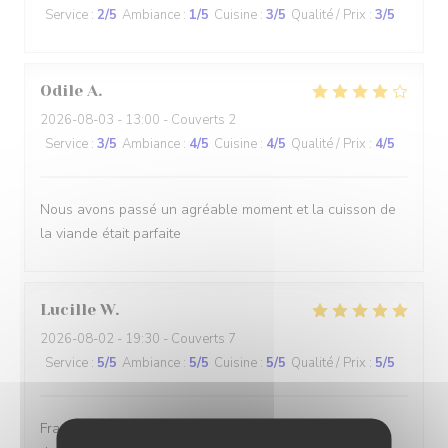
Service
:
2
/5
Ambiance
:
1
/5
Cuisine
:
3
/5
Qualité / Prix
:
3
/5
Odile
A
2026-08-03
- 13:00 - Couverts 2
Service
:
3
/5
Ambiance
:
4
/5
Cuisine
:
4
/5
Qualité / Prix
:
4
/5
Nous avons passé un agréable moment et la cuisson de
la viande était parfaite
Lucille
W
2026-08-02
- 19:30 - Couverts 7
Service
:
5
/5
Ambiance
:
5
/5
Cuisine
:
5
/5
Qualité / Prix
:
5
/5
Franchement première visite et cela ne sera pas la