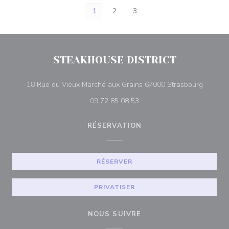
1
2
3
STEAKHOUSE DISTRICT
((ouvre 
18 Rue du Vieux Marché aux Grains 67000 Strasbourg
09 72 85 08 53
RÉSERVATION
RÉSERVER
PRIVATISER
NOUS SUIVRE