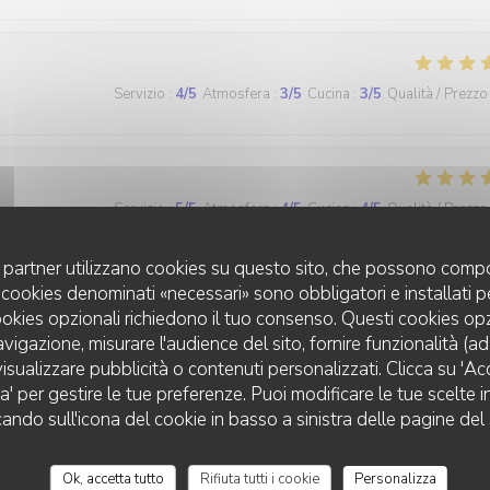
Servizio
:
4
/5
Atmosfera
:
3
/5
Cucina
:
3
/5
Qualità / Prezzo
Servizio
:
5
/5
Atmosfera
:
4
/5
Cucina
:
4
/5
Qualità / Prezzo
uoi partner utilizzano cookies su questo sito, che possono compo
nous avons rapidement été servis et les plats sont toujours aussi bons
 I cookies denominati «necessari» sono obbligatori e installati 
cookies opzionali richiedono il tuo consenso. Questi cookies o
avigazione, misurare l'audience del sito, fornire funzionalità (a
isualizzare pubblicità o contenuti personalizzati. Clicca su 'Acce
za' per gestire le tue preferenze. Puoi modificare le tue scelte
STEAKHOUSE DISTRICT
cando sull'icona del cookie in basso a sinistra delle pagine del 
Servizio
:
4
/5
Atmosfera
:
4
/5
Cucina
:
1
/5
Qualità / Prezzo
Ok, accetta tutto
Rifiuta tutti i cookie
Personalizza