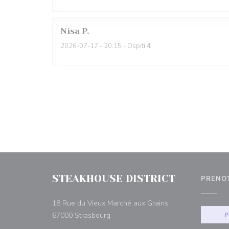
Nisa
P
2026-07-17
- 20:15 - Ospiti 4
STEAKHOUSE DISTRICT
PRENO
18 Rue du Vieux Marché aux Grains
((apre una nuova finestra))
67000 Strasbourg