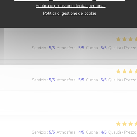
ht. Es war trocken wie eine Schuhsohle. Hab sowas noch nie erlebt..
Politica di protezione dei dati personali
hlen zu matschig und zu fettig haben nichts von Pommes gehabt. Wü
Politica di gestione dei cookie
Servizio
:
5
/5
Atmosfera
:
5
/5
Cucina
:
5
/5
Qualità / Prezzo
Servizio
:
5
/5
Atmosfera
:
5
/5
Cucina
:
5
/5
Qualità / Prezzo
Servizio
:
5
/5
Atmosfera
:
4
/5
Cucina
:
4
/5
Qualità / Prezzo