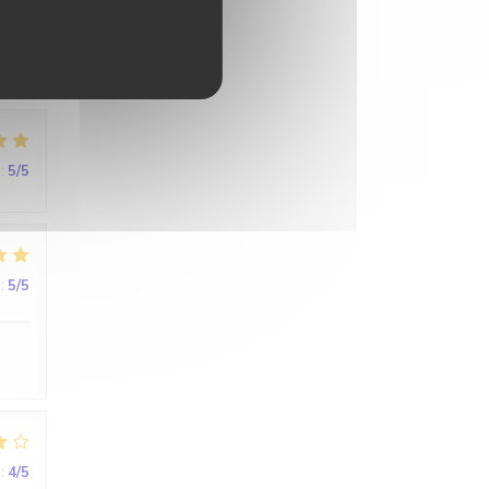
rde
:
5
/5
:
5
/5
:
4
/5