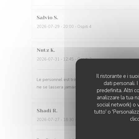
Salvio
S
2026-07-29
- 20:00 - Ospiti 4
Nutz
K
2026-07-31
- 12:45 - Ospiti 2
Il ristorante e i s
Le personnel est très sympathique et communicatif, 
dati personali.
ne se lassera jamais de ces frites !
predefinita. Altri 
analizzare la tua n
social network) o v
Shadi
R
tutto' o 'Personaliz
clic
2026-07-27
- 18:30 - Ospiti 2