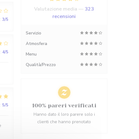
Valutazione media —
323
recensioni
:
3
/5
Servizio
Atmosfera
:
4
/5
Menu
Qualità/Prezzo
:
5
/5
100% pareri verificati
Hanno dato il loro parere solo i
clienti che hanno prenotato
e