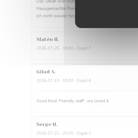
Das Steak war nicht frisch, sondern nur warm gemac
Hausgemachte Pommes würde ich nicht weiterempfe
ich nicht wieder hingehen
Matéo
H
2026-07-25
- 19:00 - Ospiti 7
Gilad
A
2026-07-19
- 19:00 - Ospiti 4
Good food. Friendly staff.. we loved it.
Serge
H
2026-07-21
- 20:00 - Ospiti 2