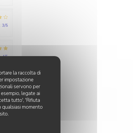
:
3
/5
:
4
/5
rtare la raccolta di
. On
per impostazione
pzionali servono per
d esempio, legate ai
tta tutto', 'Rifiuta
 in qualsiasi momento
sito.
:
1
/5