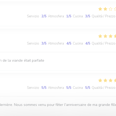
Servizio
:
2
/5
Atmosfera
:
1
/5
Cucina
:
3
/5
Qualità / Prezzo
Servizio
:
3
/5
Atmosfera
:
4
/5
Cucina
:
4
/5
Qualità / Prezzo
de la viande était parfaite
Servizio
:
5
/5
Atmosfera
:
5
/5
Cucina
:
5
/5
Qualità / Prezzo
dernière. Nous sommes venu pour fêter l'anniversaire de ma grande fill