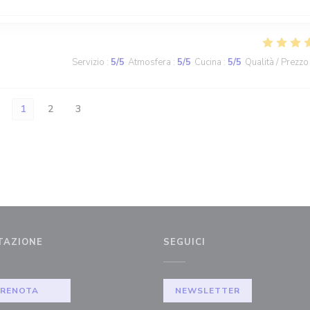
Servizio
:
5
/5
Atmosfera
:
5
/5
Cucina
:
5
/5
Qualità / Prezzo
1
2
3
TAZIONE
SEGUICI
PRENOTA
NEWSLETTER