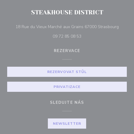
STEAKHOUSE DISTRICT
((otevře
18 Rue du Vieux Marché aux Grains 67000 Strasbourg
09 72 85 08 53
REZERVACE
REZERVOVAT STŮL
PRIVATIZACE
SLEDUJTE NÁS
NEWSLETTER