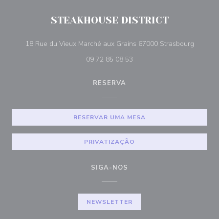
STEAKHOUSE DISTRICT
((abre n
18 Rue du Vieux Marché aux Grains 67000 Strasbourg
09 72 85 08 53
RESERVA
RESERVAR UMA MESA
PRIVATIZAÇÃO
SIGA-NOS
NEWSLETTER