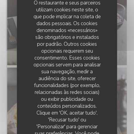
O restaurante e seus parceiros
utilizam cookies neste site, o
que pode implicar na coleta de
dados pessoais. Os cookies
denominados «necessários»
são obrigatórios e instalados
por padrão. Outros cookies
opcionais requerem seu
consentimento. Esses cookies
opcionais servem para analisar
sua navegação, medir a
audiência do site, oferecer
funcionalidades (por exemplo,
relacionadas às redes sociais)
ou exibir publicidade ou
conteúdos personalizados.
STEAKHOUSE DISTRICT
Clique em 'OK, aceitar tudo',
'Recusar tudo' ou
'Personalizar' para gerenciar
suas preferências. Você pode