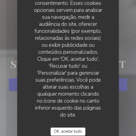
consentimento. Esses cookies
opcionais servem para analisar
sua navegação, medir a
audiência do site, oferecer
funcionalidades (por exemplo,
relacionadas às redes sociais)
ou exibir publicidade ou
•
STRASBOURG
conteúdos personalizados.
STEAKHOUSE DISTRICT
Clique em 'OK, aceitar tudo',
STEAKHOUSE DISTRICT
'Recusar tudo' ou
'Personalizar' para gerenciar
suas preferências. Você pode
RESERVAR UMA MESA
alterar suas escolhas a
qualquer momento clicando
no ícone de cookie no canto
inferior esquerdo das páginas
do site.
OK, aceitar tudo