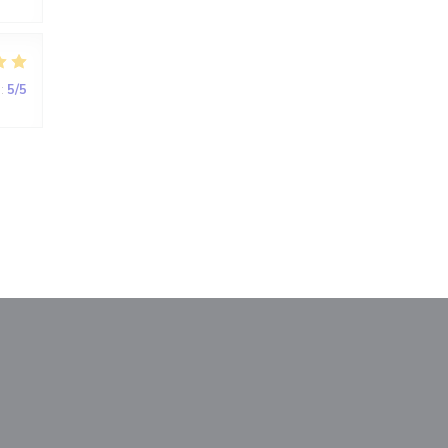
:
5
/5
М