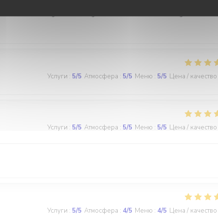
ht. Es war trocken wie eine Schuhsohle. Hab sowas noch nie erlebt..
hlen zu matschig und zu fettig haben nichts von Pommes gehabt. Wü
Услуги
:
5
/5
Атмосфера
:
5
/5
Меню
:
5
/5
Цена / качество
Услуги
:
5
/5
Атмосфера
:
5
/5
Меню
:
5
/5
Цена / качество
Услуги
:
5
/5
Атмосфера
:
4
/5
Меню
:
4
/5
Цена / качество