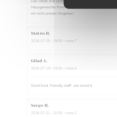
Das Steak war nicht frisch, sondern nur warm gemac
Hausgemachte Pommes würde ich nicht weiterempfe
ich nicht wieder hingehen
Matéo
H
2026-07-25
- 19:00 - гости 7
Gilad
A
2026-07-19
- 19:00 - гости 4
Good food. Friendly staff.. we loved it.
Serge
H
2026-07-21
- 20:00 - гости 2