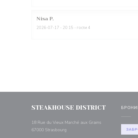
Nisa
P
2026-07-17
- 20:15 - гости 4
STEAKHOUSE DISTRICT
БРОНИ
18 Rue du Vieux Marché aux Grains
((открывается в новом окне))
67000 Strasbourg
ЗАБР