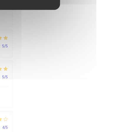
rde
:
5
/5
:
5
/5
:
4
/5