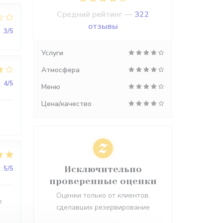
Средний рейтинг —
322
отзывы
:
3
/5
Услуги
Атмосфера
:
4
/5
Меню
Цена/качество
:
5
/5
Исключительно
проверенные оценки
Оценки только от клиентов,
e
сделавших резервирование