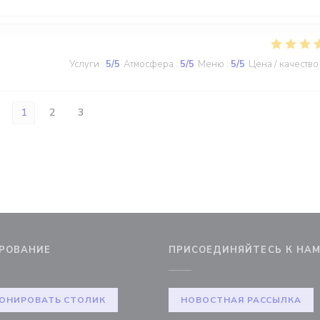
Услуги
:
5
/5
Атмосфера
:
5
/5
Меню
:
5
/5
Цена / качество
1
2
3
РОВАНИЕ
ПРИСОЕДИНЯЙТЕСЬ К НА
ОНИРОВАТЬ СТОЛИК
НОВОСТНАЯ РАССЫЛКА