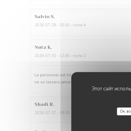
Salvio
S
2026-07-29
- 20:00 - гости 4
Nutz
K
2026-07-31
- 12:45 - гости 2
Le personnel est très sympathique et communicatif, 
ne se lassera jamais de ces frites !
Этот сайт испол
Shadi
R
Ок, в
2026-07-27
- 18:30 - гости 2