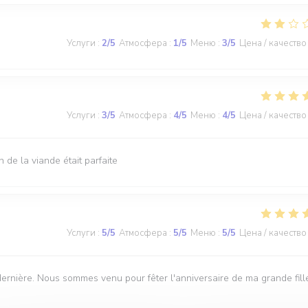
Услуги
:
2
/5
Атмосфера
:
1
/5
Меню
:
3
/5
Цена / качество
Услуги
:
3
/5
Атмосфера
:
4
/5
Меню
:
4
/5
Цена / качество
de la viande était parfaite
Услуги
:
5
/5
Атмосфера
:
5
/5
Меню
:
5
/5
Цена / качество
dernière. Nous sommes venu pour fêter l'anniversaire de ma grande fill