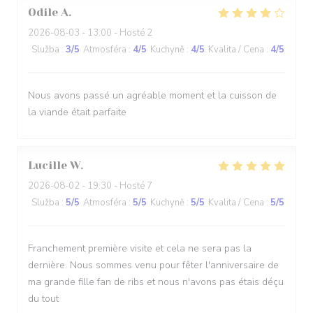
Odile
A
2026-08-03
- 13:00 - Hosté 2
Služba
:
3
/5
Atmosféra
:
4
/5
Kuchyně
:
4
/5
Kvalita / Cena
:
4
/5
Nous avons passé un agréable moment et la cuisson de
la viande était parfaite
Lucille
W
2026-08-02
- 19:30 - Hosté 7
Služba
:
5
/5
Atmosféra
:
5
/5
Kuchyně
:
5
/5
Kvalita / Cena
:
5
/5
Franchement première visite et cela ne sera pas la
dernière. Nous sommes venu pour fêter l'anniversaire de
ma grande fille fan de ribs et nous n'avons pas étais déçu
du tout