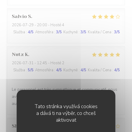
Salvio
S
2026-07-29
- 20:00 - Hosté 4
Služba
:
4
/5
Atmosféra
:
3
/5
Kuchyně
:
3
/5
Kvalita / Cena
:
3
/5
Nutz
K
2026-07-31
- 12:45 - Hosté 2
Služba
:
5
/5
Atmosféra
:
4
/5
Kuchyně
:
4
/5
Kvalita / Cena
:
4
/5
Le personnel est très sympathique et communicatif, nous
avons rapidement été servis et les plats sont toujours
aussi bons. On ne se lassera jamais de ces frites !
Tato stránka využívá cookies
a dává ti na výběr, co chceš
aktivovat
Shadi
R