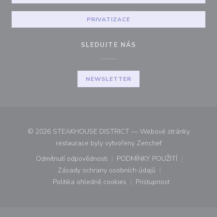
PRIVATIZACE
SLEDUJTE NÁS
NEWSLETTER
© 2026 STEAKHOUSE DISTRICT — Webové stránky
((otevře se v nové
restaurace byly vytvořeny
Zenchef
Odmítnutí odpovědnosti
PODMÍNKY POUŽITÍ
((otevře se v novém okně))
((otevře se v novém o
Zásady ochrany osobních údajů
((otevře se v novém okně))
Politika ohledně cookies
Pristupnost
((otevře se v novém okně))
((otevře se v novém o