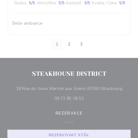
Služba
:
5
/5
Atmosféra
:
5
/5
Kuchyně
:
3
/5
Kvalita / Cena
:
5
/5
Belle ambiance
1
2
3
STEAKHOUSE DISTRICT
((otevře
18 Rue du Vieux Marché aux Grains 67000 Strasbourg
09 72 85 08 53
REZERVACE
REZERVOVAT STŮL